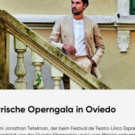
rische Operngala in Oviedo
onathan Tetelman, der beim Festival de Teatro Lírico Español
terstützt von der Oviedo Filarmomía und Lucas Macías präsent