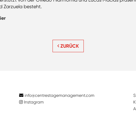
 Zarzuela besteht.
ier
ZURÜCK
info@centrestagemanagement.com
S
Instagram
K
A