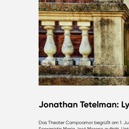
Jonathan Tetelman: Ly
Das Theater Campoamor begrüßt am 1. Juni J
Sopranistin María José Moreno auftritt. Un