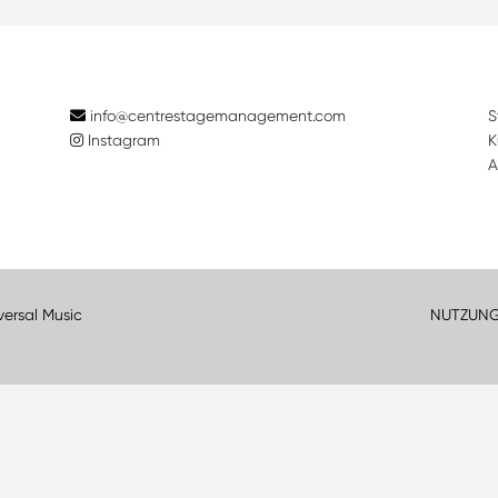
info@centrestagemanagement.com
S
Instagram
K
A
versal Music
NUTZUN