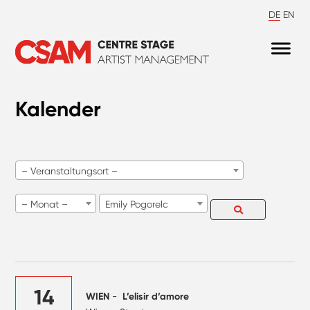
DE
EN
Kalender
– Veranstaltungsort –
– Monat –
Emily Pogorelc
14
WIEN
-
L’elisir d’amore