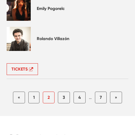
Emily Pogorelc
Rolando Villazón
TICKETS
«
1
2
3
4
...
7
»