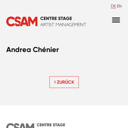
DE
EN
Andrea Chénier
ZURÜCK