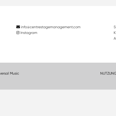
info@centrestagemanagement.com
S
Instagram
K
A
versal Music
NUTZUN