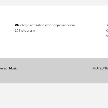
info@centrestagemanagement.com
S
Instagram
K
A
versal Music
NUTZUN