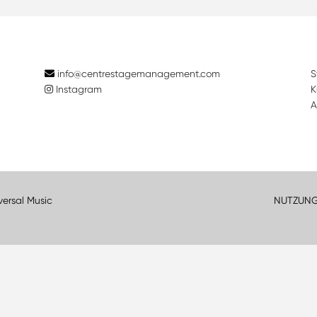
info@centrestagemanagement.com
S
Instagram
K
A
versal Music
NUTZUN