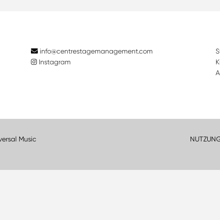
info@centrestagemanagement.com
S
Instagram
K
A
versal Music
NUTZUN