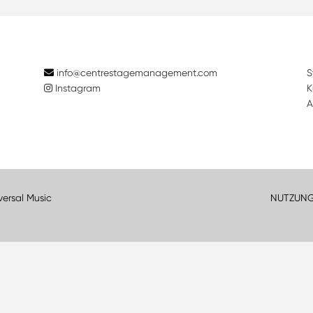
info@centrestagemanagement.com
S
Instagram
K
A
versal Music
NUTZUN