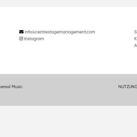
info@centrestagemanagement.com
S
Instagram
K
A
versal Music
NUTZUN