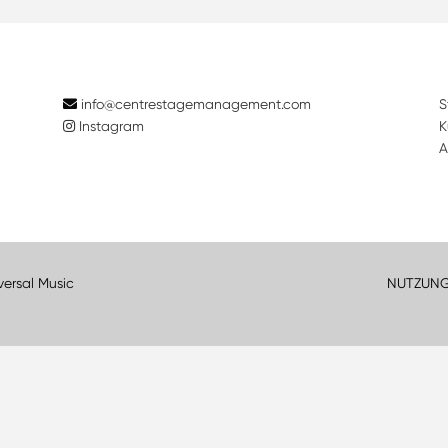
info@centrestagemanagement.com
S
Instagram
K
A
versal Music
NUTZUN