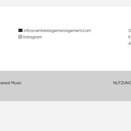
info@centrestagemanagement.com
S
Instagram
K
A
versal Music
NUTZUN