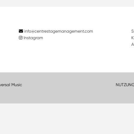
info@centrestagemanagement.com
S
Instagram
K
A
versal Music
NUTZUN