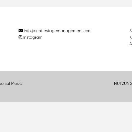
info@centrestagemanagement.com
S
Instagram
K
A
versal Music
NUTZUN