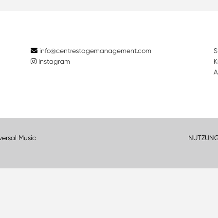
info@centrestagemanagement.com
S
Instagram
K
A
versal Music
NUTZUN