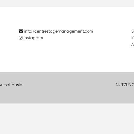
info@centrestagemanagement.com
S
Instagram
K
A
versal Music
NUTZUN