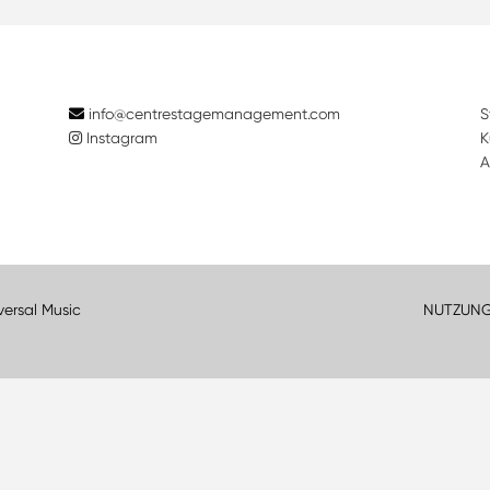
info@centrestagemanagement.com
S
Instagram
K
A
versal Music
NUTZUN