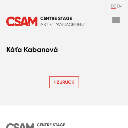
DE
EN
Káťa Kabanová
ZURÜCK