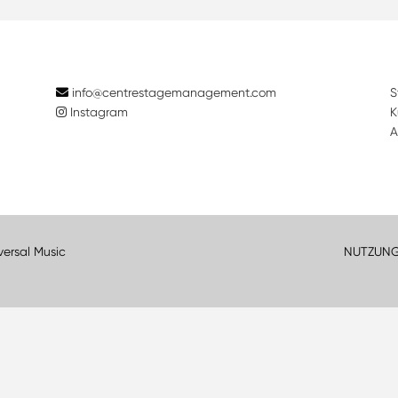
info@centrestagemanagement.com
S
Instagram
K
A
versal Music
NUTZUN