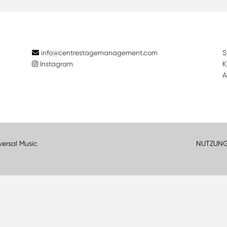
info@centrestagemanagement.com
S
Instagram
K
A
versal Music
NUTZUN