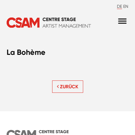
DE
EN
La Bohème
ZURÜCK