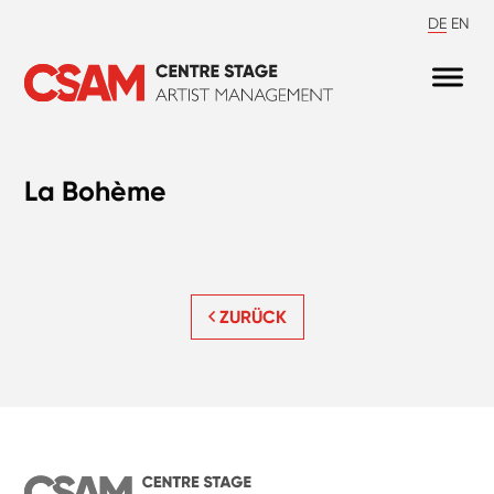
DE
EN
La Bohème
ZURÜCK