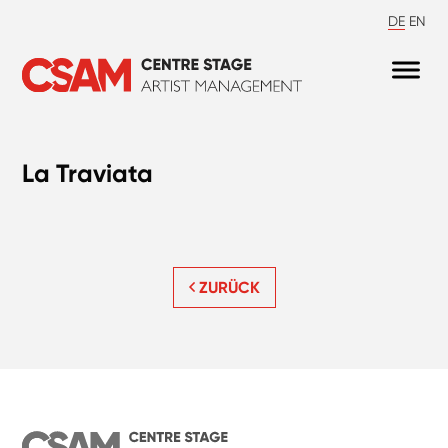
DE
EN
La Traviata
ZURÜCK