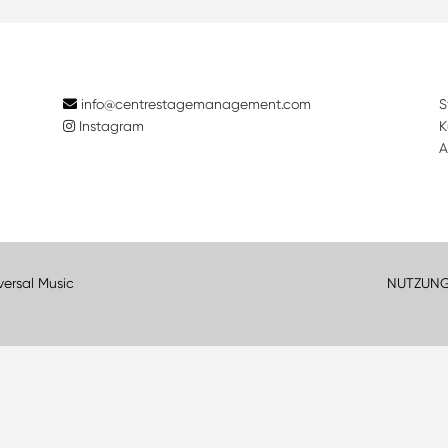
info@centrestagemanagement.com
S
Instagram
K
A
versal Music
NUTZUN