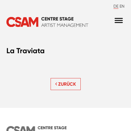
DE
EN
La Traviata
ZURÜCK