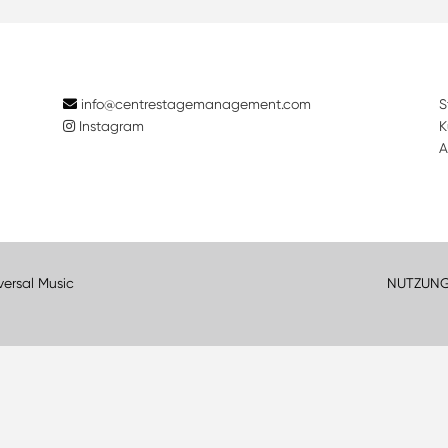
info@centrestagemanagement.com
S
Instagram
K
A
versal Music
NUTZUN