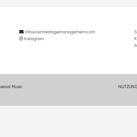
info@centrestagemanagement.com
S
Instagram
K
A
versal Music
NUTZUN