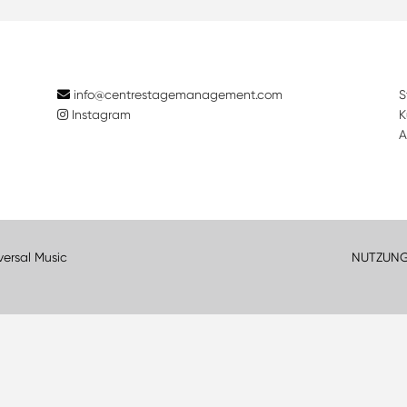
info@centrestagemanagement.com
S
Instagram
K
A
versal Music
NUTZUN