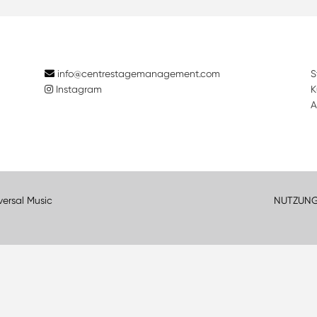
info@centrestagemanagement.com
S
Instagram
K
A
versal Music
NUTZUN