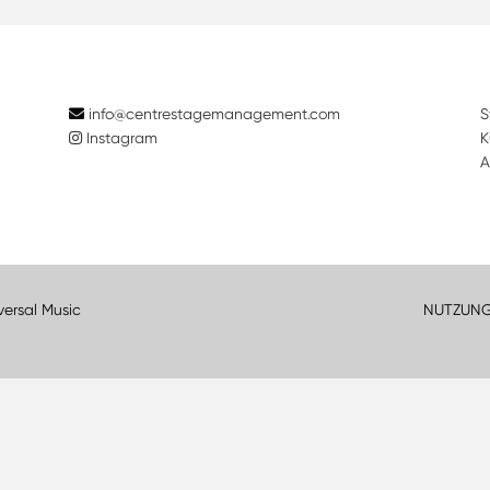
info@centrestagemanagement.com
S
Instagram
K
A
versal Music
NUTZUN