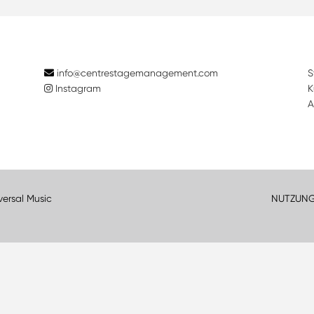
info@centrestagemanagement.com
S
Instagram
K
A
versal Music
NUTZUN