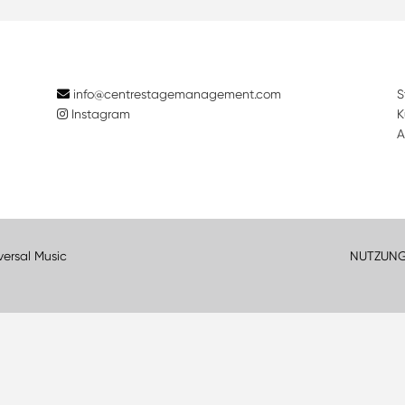
info@centrestagemanagement.com
S
Instagram
K
A
versal Music
NUTZUN