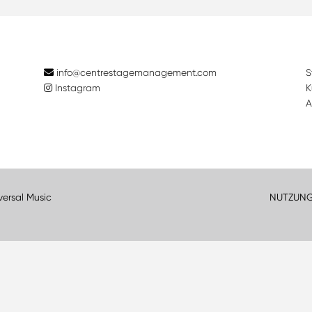
info@centrestagemanagement.com
S
Instagram
K
A
versal Music
NUTZUN