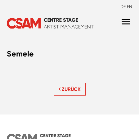
DE
EN
Semele
ZURÜCK