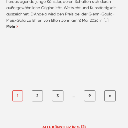
herausragende junge Künstler, deren Schaffen sich durch
außergewöhnliche Originalität, Weitsicht und Kunstfertigkeit
auszeichnet. D’Angelo wird den Preis bei der Glenn-Gould-
Preis-Gala zu Ehren von Elton John am 9. Mai 2026 in […]
Mehr
1
2
3
...
9
»
ALLE KÜNSTLER (PDF
)