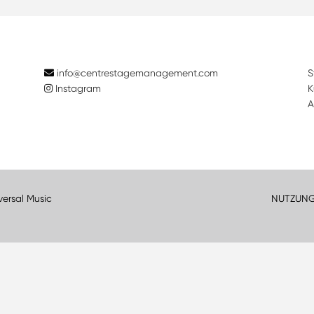
info@centrestagemanagement.com
S
Instagram
K
A
versal Music
NUTZUN