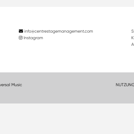
info@centrestagemanagement.com
S
Instagram
K
A
versal Music
NUTZUN