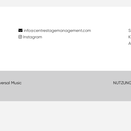
info@centrestagemanagement.com
S
Instagram
K
A
versal Music
NUTZUN