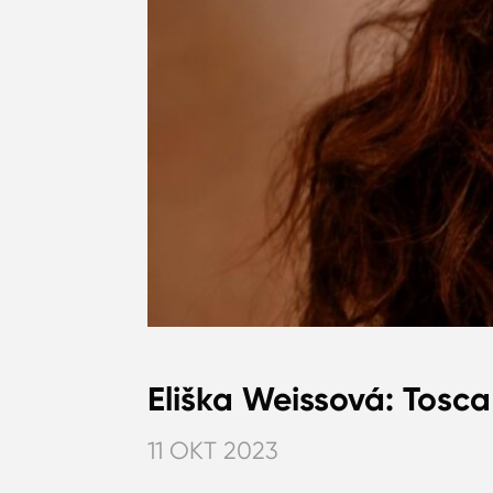
Eliška Weissová: Tosc
11 OKT 2023