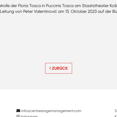
rolle der Floria Tosca in Puccinis Tosca am Staatstheater Koši
Leitung von Peter Valentinović am 13. Oktober 2023 auf der B
ZURÜCK
info@centrestagemanagement.com
S
Instagram
K