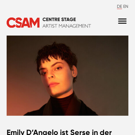
DE
EN
Emily D’Angelo ist Serse in der