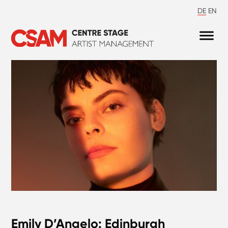
DE
EN
Emily D’Angelo: Edinburgh