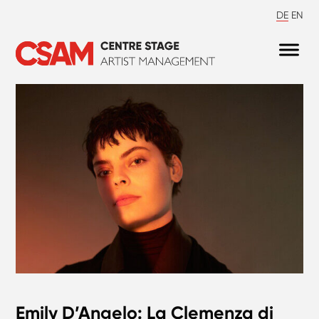
DE
EN
Emily D’Angelo: La Clemenza di