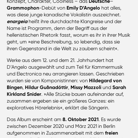
Konzept, Charakter, Coolness – das
Deutsche
–
Grammophon
-Debüt von
Emily D’Angelo
hat alles,
was diese junge kanadische Vokalistin auszeichnet.
enargeia
heißt ihre durchdachte Klangreise und der
Name ist Programm, denn der Begriff aus der
hellenistischen Rhetorik fasst, worum es ihr in ihrer Musik
geht, um »eine Beschreibung, so lebendig, dass sie
ihren Gegenstand in die Welt zu zaubern scheint«.
Werke aus dem 12. und dem 21. Jahrhundert hat
D’Angelo ausgewählt und zum Teil für Kammermusik
und Electronica neu arrangieren lassen. Geschrieben
wurden sie von Komponistinnen: von
Hildegard von
Bingen
,
Hildur Guðnadóttir
,
Missy Mazzoli
und
Sarah
Kirkland Snider
. »Alle Stücke bauen aufeinander auf,
zusammen ergeben sie ein größeres Ganzes: ein
exploratives Hörerlebnis«, erklärt die Sängerin.
Das Album erscheint am
8. Oktober 2021
. Es wurde
zwischen Dezember 2020 und März 2021 in Berlin
aufgenommen in Zusammenarbeit mit dem
freien