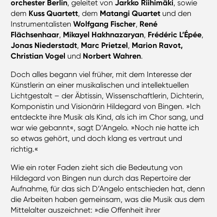
orchester Berlin
, geleitet von
Jarkko Riihimäki
, sowie
dem
Kuss Quartett
, dem
Matangi Quartet
und den
Instrumentalisten
Wolfgang Fischer
,
René
Flächsenhaar
,
Mikayel Hakhnazaryan
,
Frédéric L’Épée
,
Jonas Niederstadt
,
Marc Prietzel
,
Marion Ravot,
Christian Vogel
und
Norbert Wahren
.
Doch alles begann viel früher, mit dem Interesse der
Künstlerin an einer musikalischen und intellektuellen
Lichtgestalt – der Äbtissin, Wissenschaftlerin, Dichterin,
Komponistin und Visionärin Hildegard von Bingen. »Ich
entdeckte ihre Musik als Kind, als ich im Chor sang, und
war wie gebannt«, sagt D’Angelo. »Noch nie hatte ich
so etwas gehört, und doch klang es vertraut und
richtig.«
Wie ein roter Faden zieht sich die Bedeutung von
Hildegard von Bingen nun durch das Repertoire der
Aufnahme, für das sich D’Angelo entschieden hat, denn
die Arbeiten haben gemeinsam, was die Musik aus dem
Mittelalter auszeichnet: »die Offenheit ihrer