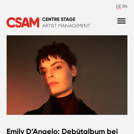
DE
EN
Emily D’Angelo: Debütalbum bei