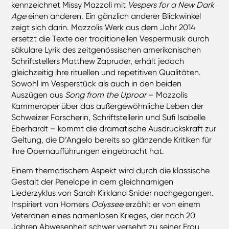
kennzeichnet Missy Mazzoli mit
Vespers for a New Dark
Age
einen anderen. Ein gänzlich anderer Blickwinkel
zeigt sich darin. Mazzolis Werk aus dem Jahr 2014
ersetzt die Texte der traditionellen Vespermusik durch
säkulare Lyrik des zeitgenössischen amerikanischen
Schriftstellers Matthew Zapruder, erhält jedoch
gleichzeitig ihre rituellen und repetitiven Qualitäten.
Sowohl im Vesperstück als auch in den beiden
Auszügen aus
Song from the Uproar
– Mazzolis
Kammeroper über das außergewöhnliche Leben der
Schweizer Forscherin, Schriftstellerin und Sufi Isabelle
Eberhardt – kommt die dramatische Ausdruckskraft zur
Geltung, die D’Angelo bereits so glänzende Kritiken für
ihre Opernaufführungen eingebracht hat.
Einem thematischem Aspekt wird durch die klassische
Gestalt der Penelope in dem gleichnamigen
Liederzyklus von Sarah Kirkland Snider nachgegangen.
Inspiriert von Homers
Odyssee
erzählt er von einem
Veteranen eines namenlosen Krieges, der nach 20
Jahren Abwesenheit schwer versehrt zu seiner Frau