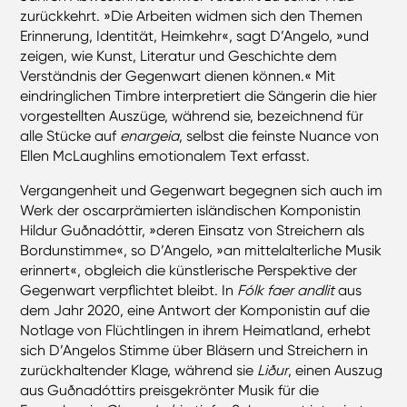
zurückkehrt. »Die Arbeiten widmen sich den Themen
Erinnerung, Identität, Heimkehr«, sagt D’Angelo, »und
zeigen, wie Kunst, Literatur und Geschichte dem
Verständnis der Gegenwart dienen können.« Mit
eindringlichen Timbre interpretiert die Sängerin die hier
vorgestellten Auszüge, während sie, bezeichnend für
alle Stücke auf
enargeia
, selbst die feinste Nuance von
Ellen McLaughlins emotionalem Text erfasst.
Vergangenheit und Gegenwart begegnen sich auch im
Werk der oscarprämierten isländischen Komponistin
Hildur Guðnadóttir, »deren Einsatz von Streichern als
Bordunstimme«, so D’Angelo, »an mittelalterliche Musik
erinnert«, obgleich die künstlerische Perspektive der
Gegenwart verpflichtet bleibt. In
Fólk faer andlit
aus
dem Jahr 2020, eine Antwort der Komponistin auf die
Notlage von Flüchtlingen in ihrem Heimatland, erhebt
sich D’Angelos Stimme über Bläsern und Streichern in
zurückhaltender Klage, während sie
Liður
, einen Auszug
aus Guðnadóttirs preisgekrönter Musik für die