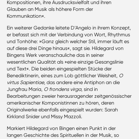
Kompositionen, ihre Ausdrucksvielfalt und ihren
Glauben an Musik als höhere Form der
Kommunikation«.
Ein weiterer Gedanke leitete D’Angelo in ihrem Konzept,
er befasst sich mit der Verbindung von Wort, Rhythmus
und Tonhöhe: »Ganz gleich welcher Stil, immer läuft es
auf diese drei Dinge hinaus«, sagt sie. Hildegard von
Bingens Werk veranschauliche das in seiner
wesentlichen Qualität als »eine einzige Gesangslinie
und Text«. Die beiden eingespielten Stücke der
Benediktinerin, eines zum Lob göttlicher Weisheit,
O
virtus Sapientiae
, das andere eine Antiphon an die
Jungfrau Maria,
O frondens virga
, sind in
Bearbeitungen zweier herausragender zeitgenössischer
amerikanischer Komponistinnen zu hören, deren
Originalwerke ebenfalls eingespielt wurden: Sarah
Kirkland Snider und Missy Mazzoli.
Markiert Hildegard von Bingen einen Punkt in der
langen Geschichte des Spirituellen in der Musik, so