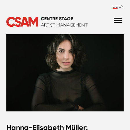
DE
EN
Hanna-Elisabeth Müller: