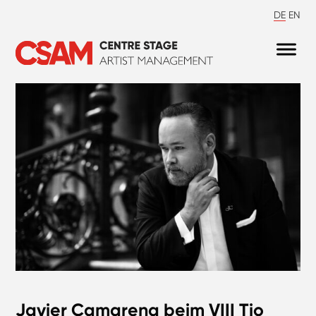
DE
EN
Javier Camarena beim VIII Tio