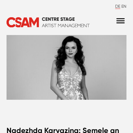
DE
EN
Nadezhda Karyazina: Semele an