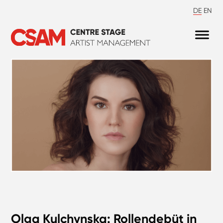
DE
EN
Olga Kulchynska: Rollendebüt in