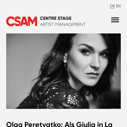
DE
EN
Olga Peretyatko: Als Giulia in La