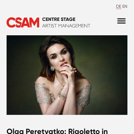
DE
EN
Olga Peretyatko: Rigoletto in