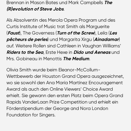
Brennan in Mason Bates und Mark Campbells
The
(R)evolution of Steve Jobs
.
Als Absolventin des Merola Opera Program und des
Curtis Institute of Music trat Smith als Marguerite
(
Faust
), The Governess (
Turn of the Screw
), Leila (
Les
pêcheurs de perles
) und Margarita Xirgu (
Ainadamar
)
auf. Weitere Rollen sind Cathleen in Vaughan Williams‘
Riders to the Sea
, Erste Hexe in
Dido und Aeneas
und
Mrs. Gobineau in Menottis
The Medium
.
Olivia Smith wurde beim Eleanor-McCollum-
Wettbewerb der Houston Grand Opera ausgezeichnet,
wo sie sowohl den Ana María Martínez Encouragement
Award als auch den Online Viewers‘ Choice Award
erhielt. Sie gewann den ersten Platz beim Opera Grand
Rapids VanderLaan Prize Competition und erhielt ein
Förderstipendium der George and Nora London
Foundation for Singers.